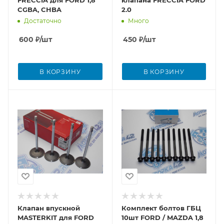
FRECCIA для FORD 1,8
клапана FRECCIA FORD
CGBA, CHBA
2.0
Достаточно
Много
600
₽
/шт
450
₽
/шт
В КОРЗИНУ
В КОРЗИНУ
Клапан впускной
Комплект болтов ГБЦ
MASTERKIT для FORD
10шт FORD / MAZDA 1,8