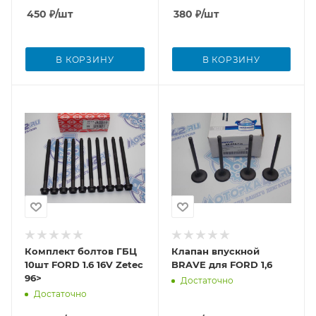
450
₽
/шт
380
₽
/шт
В КОРЗИНУ
В КОРЗИНУ
Комплект болтов ГБЦ
Клапан впускной
10шт FORD 1.6 16V Zetec
BRAVE для FORD 1,6
96>
Достаточно
Достаточно