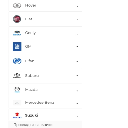
Hover
Fiat
Geely
GM
Lifan
Subaru
Mazda
Mercedes-Benz
Suzuki
Прокладки, сальники