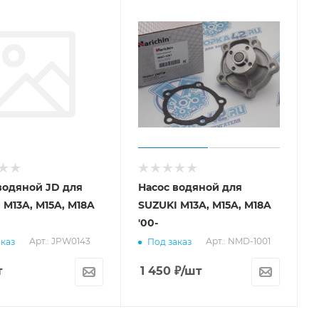
водяной JD для
Насос водяной для
 M13A, M15A, M18A
SUZUKI M13A, M15A, M18A
'00-
Арт.: JPW0143
Арт.: NMD-1001
каз
Под заказ
т
1 450
₽
/шт