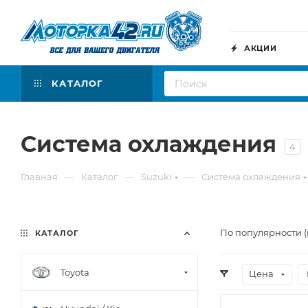
АКЦИИ
КАТАЛОГ
Система охлаждения
4
—
—
—
Главная
Каталог
Suzuki
Система охлаждения
По популярности (
КАТАЛОГ
Toyota
Цена