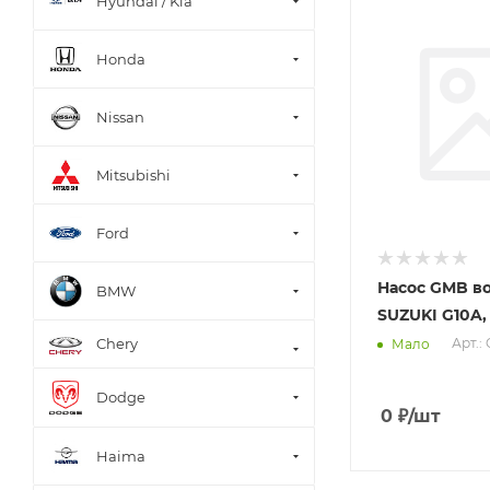
Hyundai / Kia
Honda
Nissan
Mitsubishi
Ford
Насос GMB в
BMW
SUZUKI G10A,
Chery
Арт.:
Мало
Dodge
0
₽
/шт
Haima