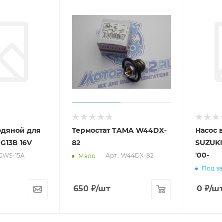
одяной для
Термостат TAMA W44DX-
Насос 
 G13B 16V
82
SUZUKI
'00-
 GWS-15A
Арт.: W44DX-82
Мало
Под за
650
₽
/шт
0
₽
/ш