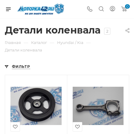
0
Детали коленвала
2
—
—
—
Главная
Каталог
Hyundai / Kia
Детали коленвала
ФИЛЬТР