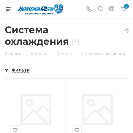
0
Система
охлаждения
2
—
—
—
Главная
Каталог
Renault
Система охлаждения
ФИЛЬТР