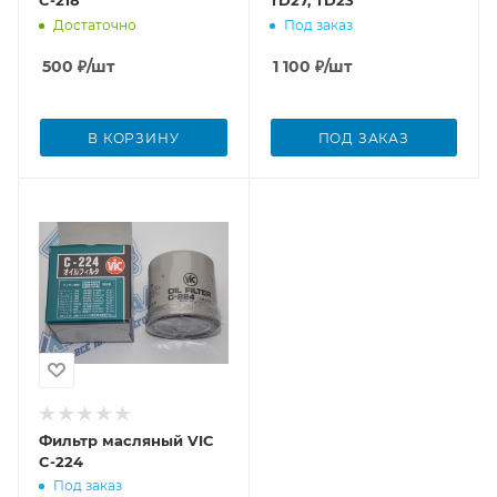
C-218
TD27, TD23
Достаточно
Под заказ
500
₽
/шт
1 100
₽
/шт
В КОРЗИНУ
ПОД ЗАКАЗ
Фильтр масляный VIС
C-224
Под заказ