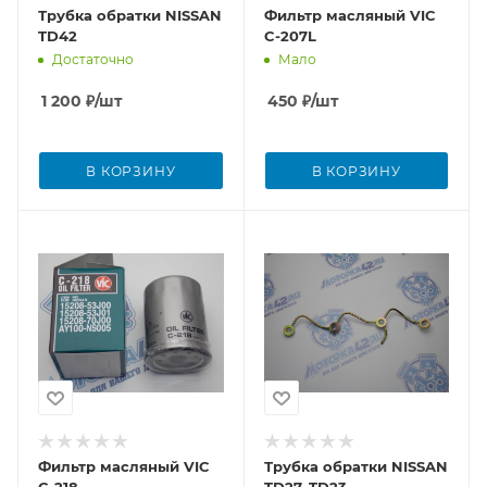
Трубка обратки NISSAN
Фильтр масляный VIС
TD42
C-207L
Достаточно
Мало
1 200
₽
/шт
450
₽
/шт
В КОРЗИНУ
В КОРЗИНУ
Фильтр масляный VIС
Трубка обратки NISSAN