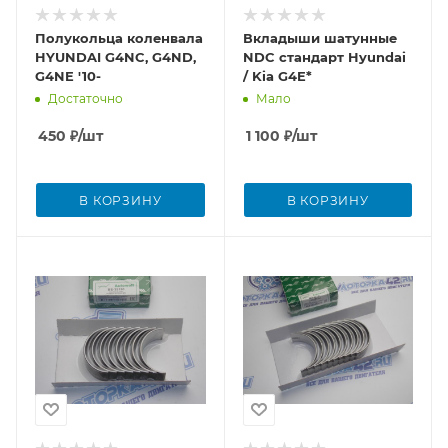
Полукольца коленвала
Вкладыши шатунные
HYUNDAI G4NC, G4ND,
NDC стандарт Hyundai
G4NE '10-
/ Kia G4E*
Достаточно
Мало
450
₽
/шт
1 100
₽
/шт
В КОРЗИНУ
В КОРЗИНУ