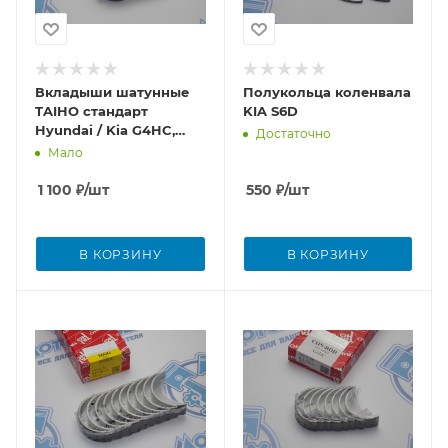
Вкладыши шатунные
Полукольца коленвала
TAIHO стандарт
KIA S6D
Hyundai / Kia G4HC,
Достаточно
G4HD
Мало
1 100
₽
/шт
550
₽
/шт
В КОРЗИНУ
В КОРЗИНУ