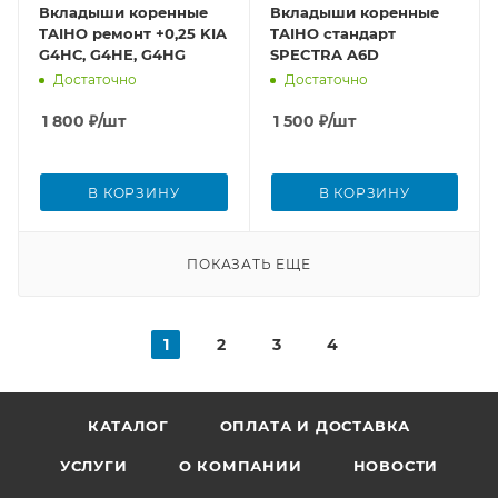
Вкладыши коренные
Вкладыши коренные
TAIHO ремонт +0,25 KIA
TAIHO стандарт
G4HС, G4HE, G4HG
SPECTRA A6D
Достаточно
Достаточно
1 800
₽
/шт
1 500
₽
/шт
В КОРЗИНУ
В КОРЗИНУ
ПОКАЗАТЬ ЕЩЕ
1
2
3
4
КАТАЛОГ
ОПЛАТА И ДОСТАВКА
УСЛУГИ
О КОМПАНИИ
НОВОСТИ