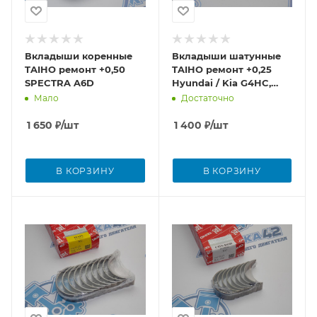
Вкладыши коренные
Вкладыши шатунные
TAIHO ремонт +0,50
TAIHO ремонт +0,25
SPECTRA A6D
Hyundai / Kia G4HC,
G4HD
Мало
Достаточно
1 650
₽
/шт
1 400
₽
/шт
В КОРЗИНУ
В КОРЗИНУ