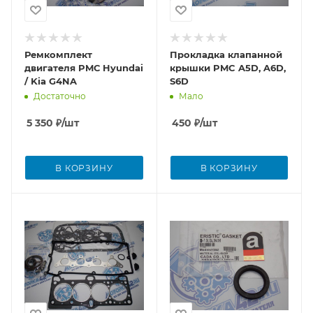
Ремкомплект
Прокладка клапанной
двигателя PMС Hyundai
крышки PMC A5D, A6D,
/ Kia G4NA
S6D
Достаточно
Мало
5 350
₽
/шт
450
₽
/шт
В КОРЗИНУ
В КОРЗИНУ