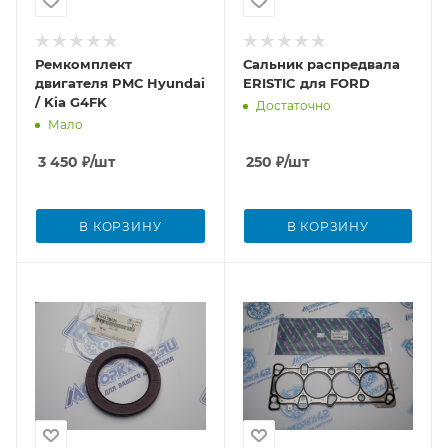
Ремкомплект
Сальник распредвала
двигателя PMС Hyundai
ERISTIC для FORD
/ Kia G4FK
Достаточно
Мало
3 450
₽
/шт
250
₽
/шт
В КОРЗИНУ
В КОРЗИНУ