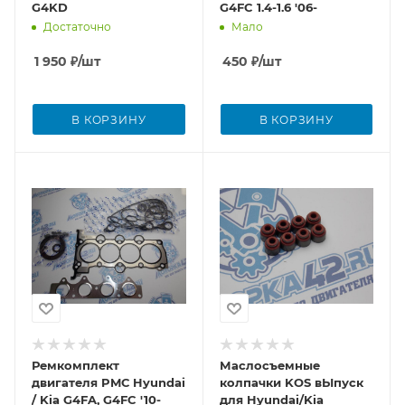
G4KD
G4FC 1.4-1.6 '06-
Достаточно
Мало
1 950
₽
/шт
450
₽
/шт
В КОРЗИНУ
В КОРЗИНУ
Ремкомплект
Маслосъемные
двигателя PMС Hyundai
колпачки KOS вЫпуск
/ Kia G4FA, G4FC '10-
для Hyundai/Kia