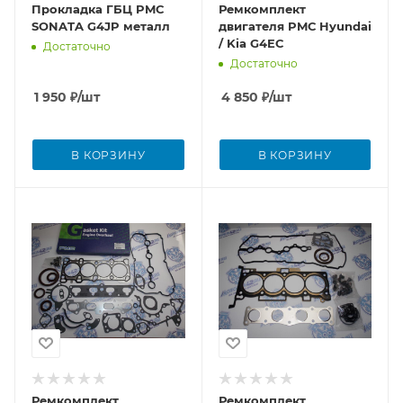
Прокладка ГБЦ PMC
Ремкомплект
SONATA G4JP металл
двигателя PMС Hyundai
/ Kia G4EC
Достаточно
Достаточно
1 950
₽
/шт
4 850
₽
/шт
В КОРЗИНУ
В КОРЗИНУ
Ремкомплект
Ремкомплект