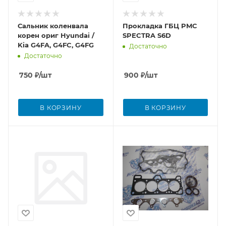
Сальник коленвала
Прокладка ГБЦ PMC
корен ориг Hyundai /
SPECTRA S6D
Kia G4FA, G4FC, G4FG
Достаточно
Достаточно
750
₽
/шт
900
₽
/шт
В КОРЗИНУ
В КОРЗИНУ