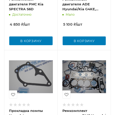
двигателя PMС Kia
двигателя ADE
SPECTRA S6D
Hyundai/Kia G4KE,
G4KC
Достаточно
Мало
4 850
₽
/шт
5 100
₽
/шт
В КОРЗИНУ
В КОРЗИНУ
Прокладка помпы
Ремкомплект