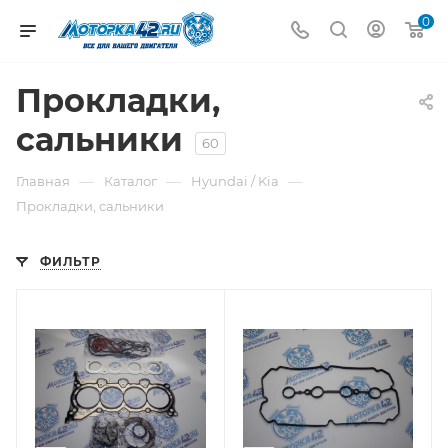
0
Прокладки,
сальники
60
—
—
—
Главная
Каталог
Hyundai / Kia
Прокладки, сальники
ФИЛЬТР