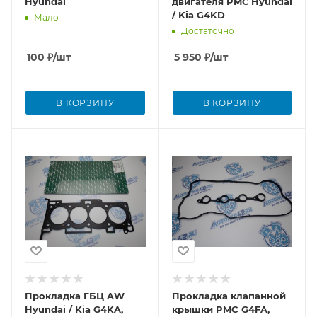
Hyundai
двигателя PMС Hyundai
/ Kia G4KD
Мало
Достаточно
100
₽
/шт
5 950
₽
/шт
В КОРЗИНУ
В КОРЗИНУ
Прокладка ГБЦ AW
Прокладка клапанной
Hyundai / Kia G4KA,
крышки PMC G4FA,