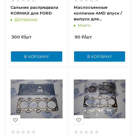
Сальник распредвала
Маслосъемные
KORMAX для FORD
колпачки AMD впуск /
выпуск для
Достаточно
Hyundai/Kia S6D
Много
300
₽
/шт
90
₽
/шт
В КОРЗИНУ
В КОРЗИНУ